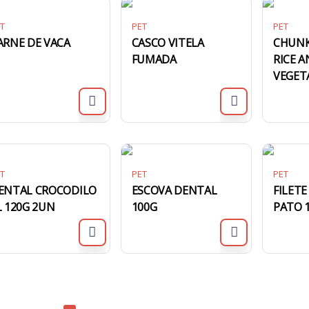
T
PET
PET
ARNE DE VACA
CASCO VITELA
CHUNK
FUMADA
RICE 
VEGET
T
PET
PET
ENTAL CROCODILO
ESCOVA DENTAL
FILET
L 120G 2UN
100G
PATO 