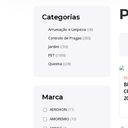
Categorias
Arrumação e Limpeza
(4)
Controlo de Pragas
(80)
Jardim
(30)
PET
(189)
Queima
(28)
PE
B
C
Marca
2
AEROXON
(11)
AMOREMIO
(10)