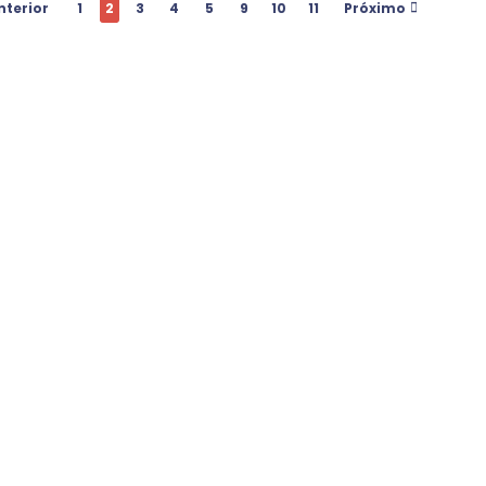
nterior
1
2
3
4
5
9
10
11
Próximo