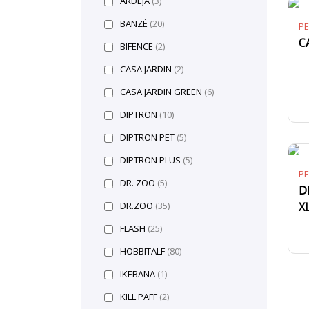
ARDEJÁ
(3)
BANZÉ
(20)
PE
C
BIFENCE
(2)
CASA JARDIN
(2)
CASA JARDIN GREEN
(6)
DIPTRON
(10)
DIPTRON PET
(5)
DIPTRON PLUS
(5)
PE
DR. ZOO
(5)
D
X
DR.ZOO
(35)
FLASH
(25)
HOBBITALF
(80)
IKEBANA
(1)
KILL PAFF
(2)