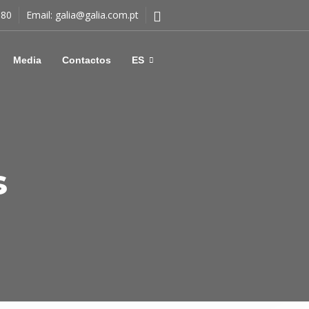
180
Email:
galia@galia.com.pt
Media
Contactos
ES
s