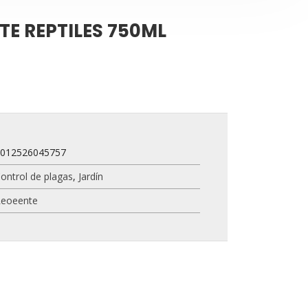
TE REPTILES 750ML
8012526045757
ontrol de plagas
,
Jardín
Reoeente