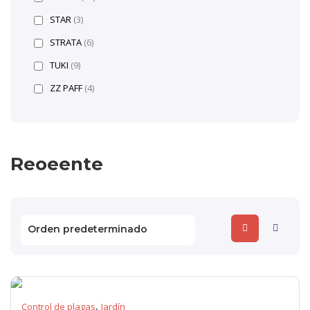
STAR
(3)
STRATA
(6)
TUKI
(9)
ZZ PAFF
(4)
Reoeente
,
Control de plagas
Jardín