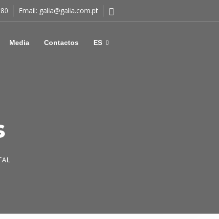
180
Email:
galia@galia.com.pt
Media
Contactos
ES
s
TAL