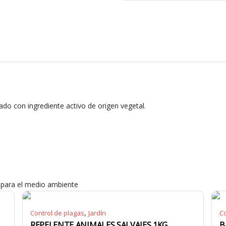
ado con ingrediente activo de origen vegetal.
o para el medio ambiente
,
Control de plagas
Jardín
Co
S
REPELENTE ANIMALES SALVAJES 1KG
B