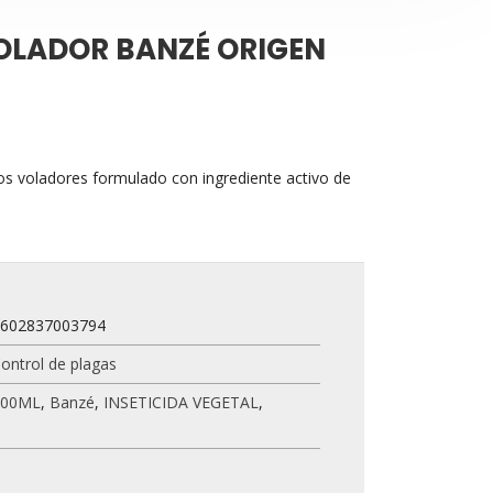
VOLADOR BANZÉ ORIGEN
ctos voladores formulado con ingrediente activo de
5602837003794
ontrol de plagas
400ML
,
Banzé
,
INSETICIDA VEGETAL
,