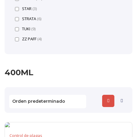
STAR
(3)
STRATA
(6)
TUKI
(9)
ZZ PAFF
(4)
400ML
Control de plagas