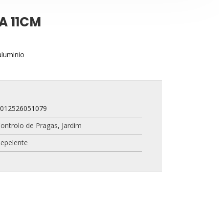
A 11CM
aluminio
8012526051079
ontrolo de Pragas
,
Jardim
epelente