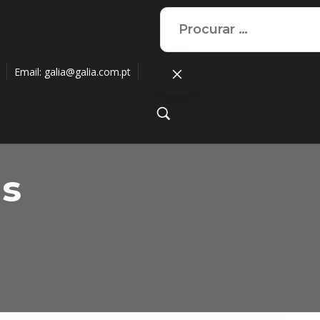
Email:
galia@galia.com.pt
as