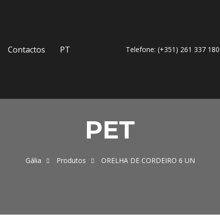
Contactos
PT
Telefone: (+351) 261 337 180
PET
Gália
Produtos
ORELHA DE CORDEIRO 6 UN