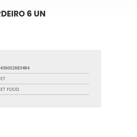
DEIRO 6 UN
8436002683484
PET
PET FOOD