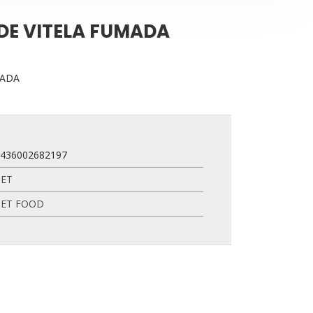
DE VITELA FUMADA
MADA
8436002682197
PET
PET FOOD