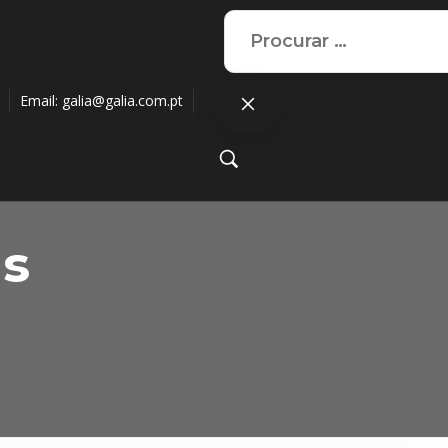
Email:
galia@galia.com.pt
as