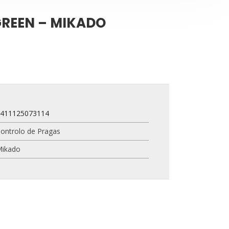
GREEN – MIKADO
8411125073114
ontrolo de Pragas
Mikado