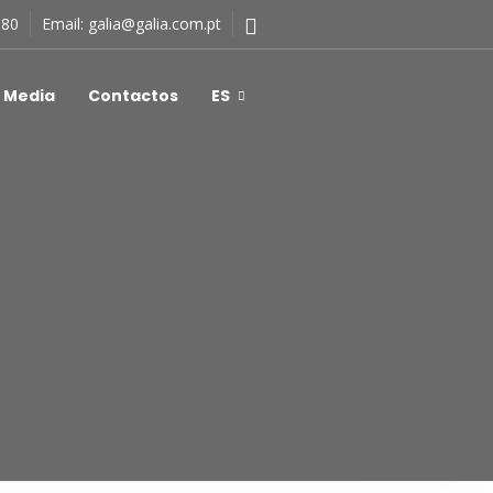
180
Email:
galia@galia.com.pt
Media
Contactos
ES