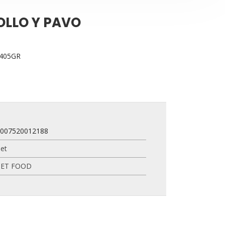
OLLO Y PAVO
405GR
8007520012188
et
PET FOOD