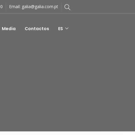
80
Email:
galia@galia.com.pt
Media
Contactos
ES