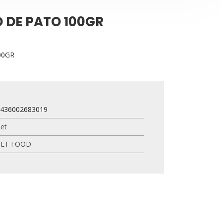
O DE PATO 100GR
00GR
8436002683019
et
PET FOOD