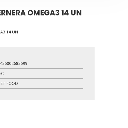
ERNERA OMEGA3 14 UN
A3 14 UN
8436002683699
et
PET FOOD