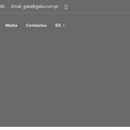
180
Email:
galia@galia.com.pt
Media
Contactos
ES