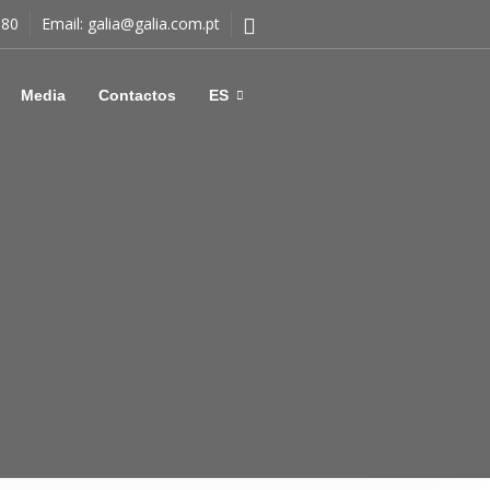
180
Email:
galia@galia.com.pt
Media
Contactos
ES