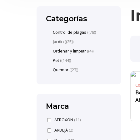
I
Categorías
Control de plagas
(78)
Jardín
(25)
Ordenar y limpiar
(4)
Pet
(144)
Quemar
(27)
Co
B
A
Marca
AEROXON
(11)
ARDEJÁ
(2)