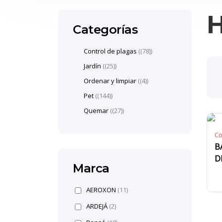
Categorías
Control de plagas
(78)
Jardín
(25)
Ordenar y limpiar
(4)
Pet
(144)
Quemar
(27)
Co
B
D
Marca
AEROXON
(11)
ARDEJÁ
(2)