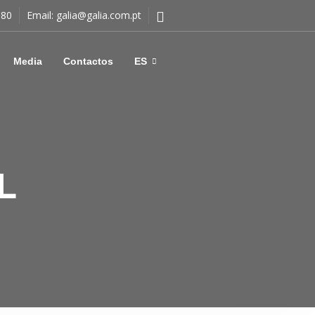
180
Email:
galia@galia.com.pt
Media
Contactos
ES
L