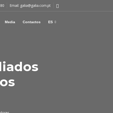
180
Email:
galia@galia.com.pt
Media
Contactos
ES
liados
los
edores