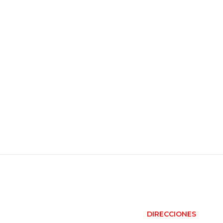
PREVIOUS
Gália asume la
representación exclusiva de
los productos PET de Dr Zo
DIRECCIONES