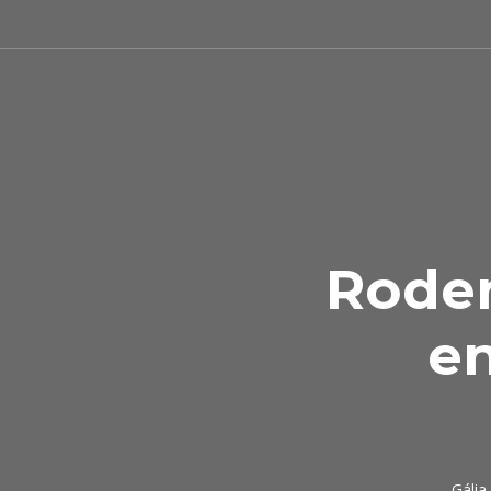
Roden
en
Gália