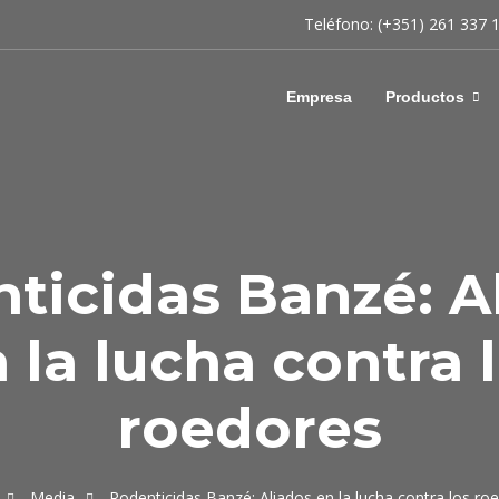
Teléfono: (+351) 261 337 
Empresa
Productos
ticidas Banzé: A
 la lucha contra 
roedores
Media
Rodenticidas Banzé: Aliados en la lucha contra los ro