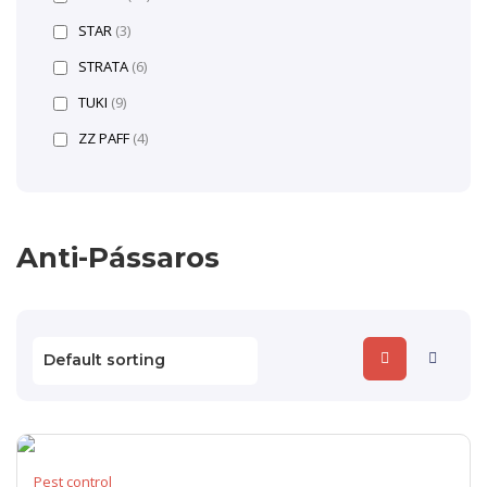
STAR
(3)
STRATA
(6)
TUKI
(9)
ZZ PAFF
(4)
Anti-Pássaros
Pest control