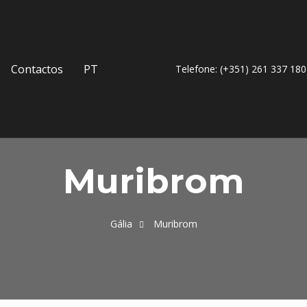
Contactos
PT
Telefone: (+351) 261 337 180
Muribrom
Gália
Muribrom