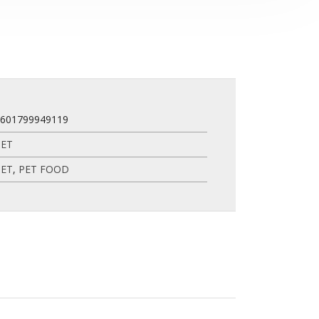
5601799949119
PET
PET
,
PET FOOD