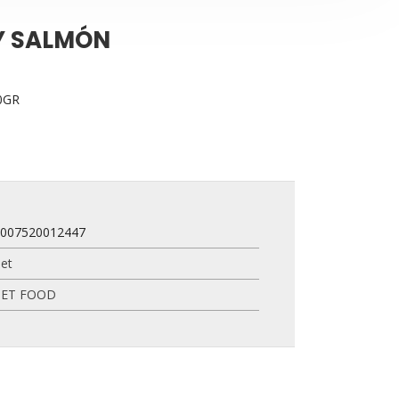
 Y SALMÓN
0GR
8007520012447
et
PET FOOD