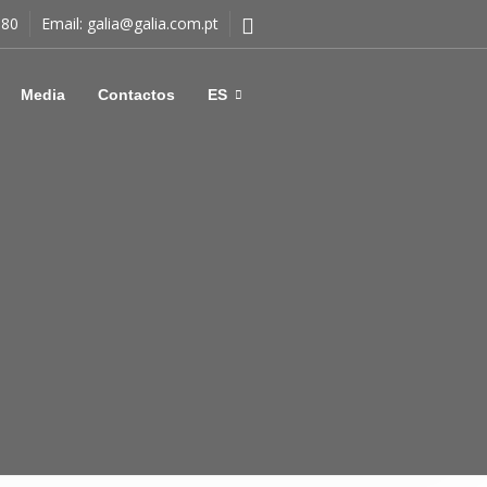
180
Email:
galia@galia.com.pt
Media
Contactos
ES