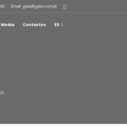
180
Email:
galia@galia.com.pt
Media
Contactos
ES
KG