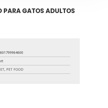
O PARA GATOS ADULTOS
5601799964600
et
PET
,
PET FOOD