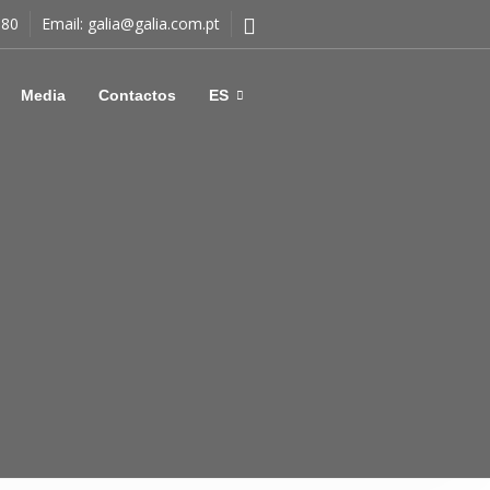
180
Email:
galia@galia.com.pt
Media
Contactos
ES