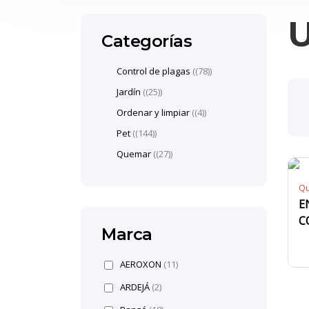
U
Categorías
Control de plagas
(78)
Jardín
(25)
Ordenar y limpiar
(4)
Pet
(144)
Quemar
(27)
Q
E
C
Marca
AEROXON
(11)
ARDEJÁ
(2)