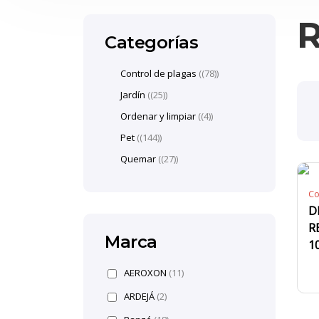
R
Categorías
Control de plagas
(78)
Jardín
(25)
Ordenar y limpiar
(4)
Pet
(144)
Quemar
(27)
Co
D
R
Marca
1
AEROXON
(11)
ARDEJÁ
(2)