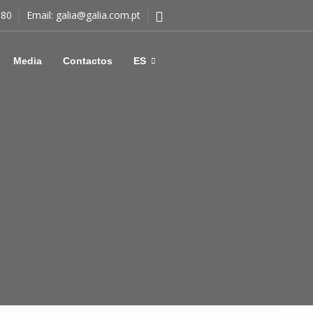
180
Email:
galia@galia.com.pt
Media
Contactos
ES