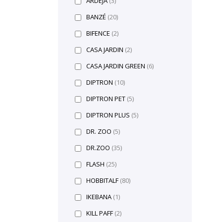
ARDEJÁ
(3)
BANZÉ
(20)
BIFENCE
(2)
CASA JARDIN
(2)
CASA JARDIN GREEN
(6)
DIPTRON
(10)
DIPTRON PET
(5)
DIPTRON PLUS
(5)
DR. ZOO
(5)
DR.ZOO
(35)
FLASH
(25)
HOBBITALF
(80)
IKEBANA
(1)
KILL PAFF
(2)