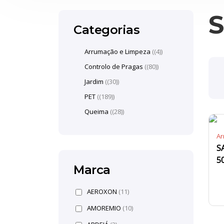
S
Categorias
Arrumação e Limpeza
(4)
Controlo de Pragas
(80)
Jardim
(30)
PET
(189)
Queima
(28)
Ar
S
5
Marca
AEROXON
(11)
AMOREMIO
(10)