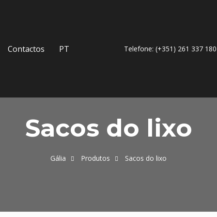
Contactos
PT
Telefone: (+351) 261 337 180
Sacos do lixo
Gália
Produtos
Sacos do lixo