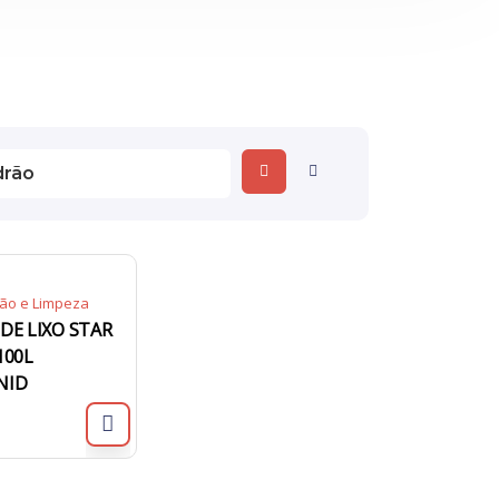
ão e Limpeza
DE LIXO STAR
100L
NID